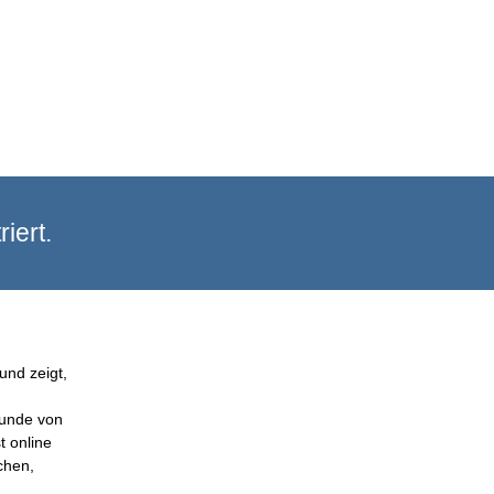
iert.
und zeigt,
Kunde von
t online
chen,