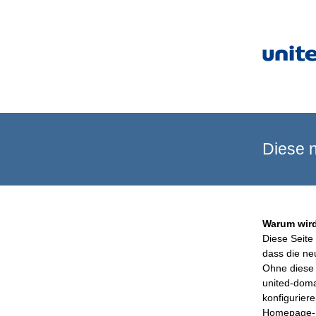
Diese n
Warum wird
Diese Seite 
dass die ne
Ohne diese 
united-doma
konfigurier
Homepage-B